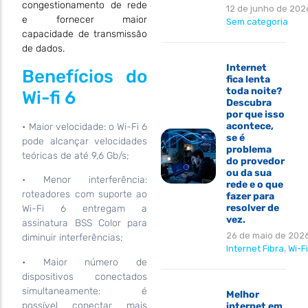
congestionamento de rede
12 de junho de 202
e fornecer maior
Sem categoria
capacidade de transmissão
de dados.
Internet
Benefícios do
fica lenta
toda noite?
Wi-fi 6
Descubra
por que isso
acontece,
• Maior velocidade: o Wi-Fi 6
se é
pode alcançar velocidades
problema
teóricas de até 9,6 Gb/s;
do provedor
ou da sua
• Menor interferência:
rede e o que
roteadores com suporte ao
fazer para
resolver de
Wi-Fi 6 entregam a
vez.
assinatura BSS Color para
26 de maio de 202
diminuir interferências;
Internet Fibra
,
Wi-Fi
• Maior número de
dispositivos conectados
simultaneamente: é
Melhor
possível conectar mais
internet em