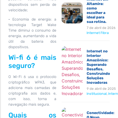
Altamira:
dispositivos sem perda de
como
velocidade;
escolher a
ideal para
• Economia de energia: a
sua rotina.
tecnologia Target Wake
7 de abril de 2026
Time diminui o consumo de
Internet Fibra
energia, aumentando a vida
útil da bateria dos
dispositivos.
Internet no
Interior
Wi-fi 6 é mais
Amazônico:
seguro?
Superando
Desafios,
Construindo
O Wi-Fi 6 usa o protocolo
Soluções
criptográfico WPA3, que
Inovadoras
adiciona mais camadas de
9 de abril de 2025
criptografia aos dados e,
Institucional
,
Intern
com isso, torna a
navegação mais segura.
Conectividade:
Quais os
O Novo