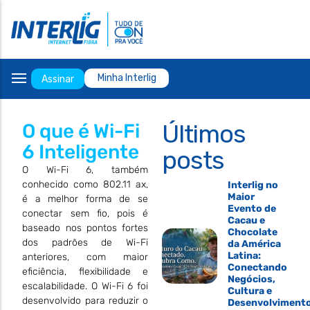
Internet Residencial
Interlig Play
Telefone
Telefone fixo
Ensy Cursos
Whatsapp
Minha Interlig
Assinar
E-mail
Escritórios
Últimos
O que é Wi-Fi
Facebook
6 Inteligente
posts
Instagram
O Wi-Fi 6, também
conhecido como 802.11 ax,
Interlig no
Maior
é a melhor forma de se
Evento de
conectar sem fio, pois é
Cacau e
baseado nos pontos fortes
Chocolate
dos padrões de Wi-Fi
da América
Latina:
anteriores, com maior
Conectando
eficiência, flexibilidade e
Negócios,
escalabilidade. O Wi-Fi 6 foi
Cultura e
desenvolvido para reduzir o
Desenvolviment