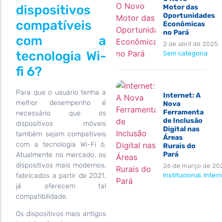
dispositivos
Motor das
Oportunidades
compatíveis
Econômicas
no Pará
com a
2 de abril de 2025
tecnologia Wi-
Sem categoria
fi 6?
Para que o usuário tenha a
Internet: A
melhor desempenho é
Nova
Ferramenta
necessário que os
de Inclusão
dispositivos móveis
Digital nas
também sejam compatíveis
Áreas
com a tecnologia Wi-Fi 6.
Rurais do
Pará
Atualmente no mercado, os
dispositivos mais modernos,
26 de março de 20
fabricados a partir de 2021,
Institucional
,
Intern
já oferecem tal
compatibilidade.
Os dispositivos mais antigos