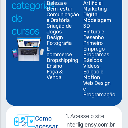
categorias
Beleza e
Artificial
Bem-estar
Marketing
Comunicação
Digital
de
e Oratória
Modelagem
Criação de
3D
cursos
Jogos
Pintura e
Design
Desenho
Fotografia
Primeiro
E-
Emprego
commerce
Programas
Dropshipping
Básicos
Ensino
Vídeos,
Faça &
Edição e
Venda
Motion
Web Design
e
Programação
1. Acesse o site
Como
interlig.ensy.com.br
acessar