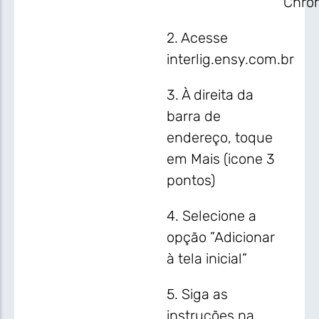
Chro
2. Acesse
interlig.ensy.com.br
3. À direita da
barra de
endereço, toque
em Mais (icone 3
pontos)
4. Selecione a
opção ”Adicionar
à tela inicial”
5. Siga as
instruções na