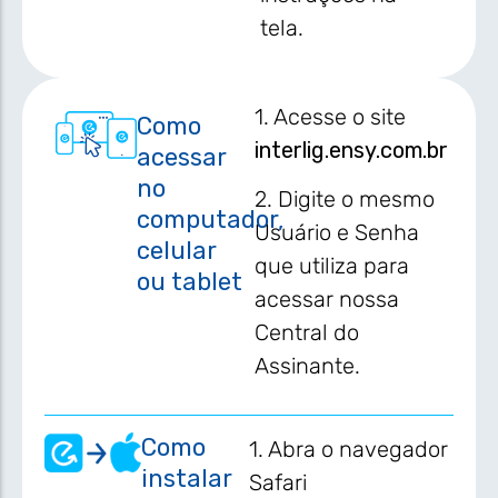
tela.
1. Acesse o site
Como
interlig.ensy.com.br
acessar
no
2. Digite o mesmo
computador,
Usuário e Senha
celular
que utiliza para
ou tablet
acessar nossa
Central do
Assinante.
Como
1. Abra o navegador
instalar
Safari