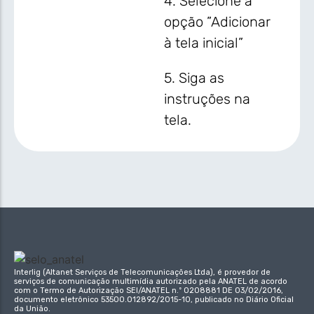
4. Selecione a
opção ”Adicionar
à tela inicial”
5. Siga as
instruções na
tela.
Interlig (Altanet Serviços de Telecomunicações Ltda), é provedor de
serviços de comunicação multimídia autorizado pela ANATEL de acordo
com o Termo de Autorização SEI/ANATEL n.º 0208881 DE 03/02/2016,
documento eletrônico 53500.012892/2015-10, publicado no Diário Oficial
da União.