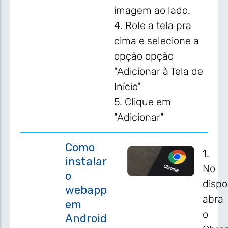
imagem ao lado.
4. Role a tela pra
cima e selecione a
opção opção
"Adicionar à Tela de
Início"
5. Clique em
"Adicionar"
Como
1.
instalar
No
o
dispo
webapp
abra
em
o
Android