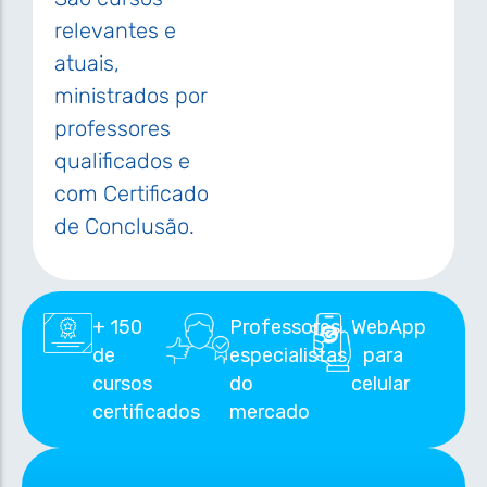
relevantes e
atuais,
ministrados por
professores
qualificados e
com Certificado
de Conclusão.
+ 150
Professores
WebApp
de
especialistas
para
cursos
do
celular
certificados
mercado