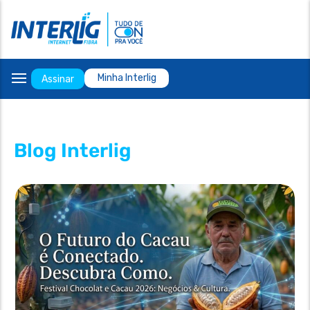
Internet Residencial
Interlig Play
Telefone
Telefone fixo
Ensy Cursos
Whatsapp
Minha Interlig
Assinar
E-mail
Escritórios
Facebook
Blog Interlig
Instagram