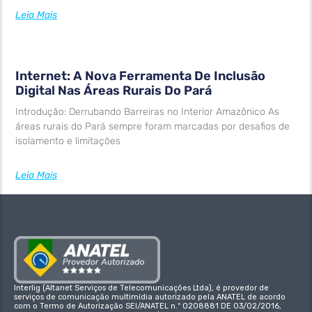
Leia Mais
Internet: A Nova Ferramenta De Inclusão
Digital Nas Áreas Rurais Do Pará
Introdução: Derrubando Barreiras no Interior Amazônico As
áreas rurais do Pará sempre foram marcadas por desafios de
isolamento e limitações
Leia Mais
Interlig (Altanet Serviços de Telecomunicações Ltda), é provedor de
serviços de comunicação multimídia autorizado pela ANATEL de acordo
com o Termo de Autorização SEI/ANATEL n.º 0208881 DE 03/02/2016,