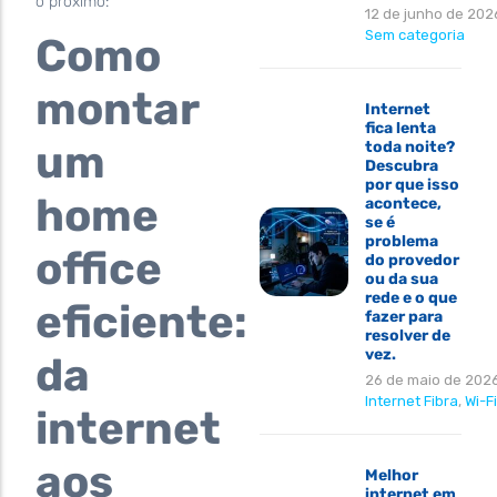
o próximo:
12 de junho de 202
Sem categoria
Como
montar
Internet
fica lenta
um
toda noite?
Descubra
por que isso
home
acontece,
se é
problema
office
do provedor
ou da sua
rede e o que
eficiente:
fazer para
resolver de
vez.
da
26 de maio de 202
Internet Fibra
,
Wi-Fi
internet
aos
Melhor
internet em