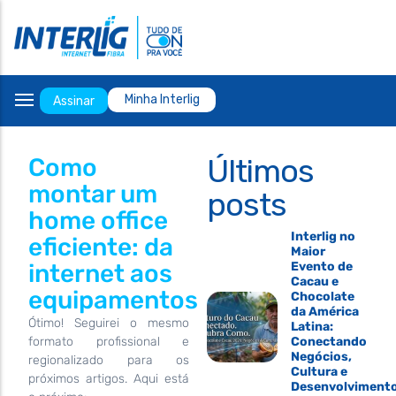
Internet Residencial
Interlig Play
Telefone
Telefone fixo
Ensy Cursos
Whatsapp
Minha Interlig
Assinar
E-mail
Escritórios
Últimos
Como
Facebook
montar um
posts
Instagram
home office
Interlig no
eficiente: da
Maior
internet aos
Evento de
Cacau e
equipamentos
Chocolate
da América
Ótimo! Seguirei o mesmo
Latina:
formato profissional e
Conectando
Negócios,
regionalizado para os
Cultura e
próximos artigos. Aqui está
Desenvolviment