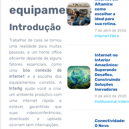
Altamira:
equipamentos
como
escolher a
ideal para
sua rotina.
Introdução
7 de abril de 2026
Internet Fibra
Trabalhar de casa se tornou
uma realidade para muitas
pessoas, e um home office
Internet no
eficiente depende de alguns
Interior
fatores essenciais, como
Amazônico:
Superando
uma
boa conexão de
Desafios,
internet
e a escolha dos
Construindo
equipamentos corretos. A
Soluções
Interlig
ajuda você a criar
Inovadoras
um ambiente produtivo com
9 de abril de 2025
uma internet rápida e
Institucional
,
Intern
estável, garantindo que
suas videoconferências,
downloads e uploads
Conectividade:
ocorram sem interrupções.
O Novo